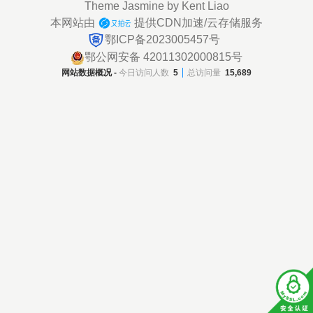
使用摄像头进行人脸检测和识别
Theme
Jasmine
by
Kent Liao
等，并通过代码示例展示具体的实
本网站由
提供CDN加速/云存储服务
现过程。 环境配置 本次实验中，主
鄂ICP备2023005457号
要是在 Jupyter 用 Python 基于 ope
鄂公网安备 42011302000815号
nCV 实现人脸识别。 这里就不
网站数据概况 -
今日访问人数
5
总访问量
15,689
详细介绍如何安装配置了，可以通
过以下链接访问具体过程： Jupyter
Notebook 介绍、安装及使用教程
Python安装与环境配置 使用pip或
在anaconda安装 openCV 实验原
理 此次实验过程内容比较简
单，先通过cv2调用摄像头，从视频
中分离每一帧画面，再调用cv2预训
练的模型face_cascade对画面进行
人脸检测，检测到人脸后，在对应
帧画面上绘制红色方框。