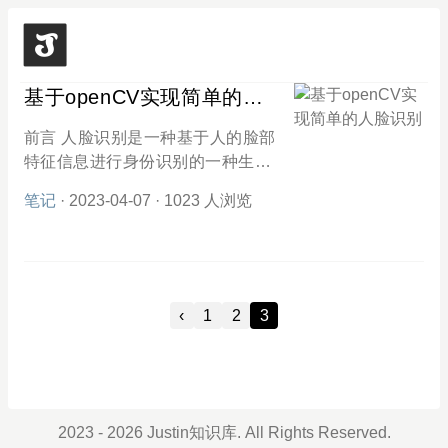
基于openCV实现简单的人
脸识别
前言 人脸识别是一种基于人的脸部
特征信息进行身份识别的一种生物
识别技术。它利用摄像机或摄像头
笔记
· 2023-04-07
· 1023 人浏览
采集含有人脸的图像或视频流，并
自动在图像中检测和跟踪人脸，进
而对检测到的人脸进行分析和识
别。人脸识别具有方便、快速、友
好、无侵入等优点，已经广泛应用
‹
1
2
3
于安全防范、金融支付、社交娱
乐、智能家居等领域。 本文将
介绍如何使用python和openCV
（接下来简称 cv2 ）来实现人脸识
别，包括如何采集人脸图像、如何
2023 - 2026 Justin知识库. All Rights Reserved.