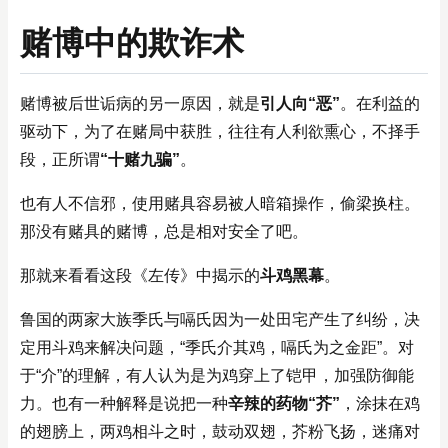
赌博中的欺诈术
赌博被后世诟病的另一原因，就是
引人向“恶”
。在利益的
驱动下，为了在赌局中获胜，往往有人利欲熏心，不择手
段，正所谓
“十赌九骗”
。
也有人不信邪，使用赌具容易被人暗箱操作，偷梁换柱。
那没有赌具的赌博，总是相对安全了吧。
那就来看看这段《左传》中揭示的
斗鸡黑幕
。
鲁国的两家大族季氏与嗝氏因为一处田宅产生了纠纷，决
定用斗鸡来解决问题，“季氏介其鸡，嗝氏为之金距”。对
于“介”的理解，有人认为是为鸡穿上了铠甲，加强防御能
力。也有一种解释是说把一种
辛辣的药物“芥”
，涂抹在鸡
的翅膀上，两鸡相斗之时，鼓动双翅，芥粉飞扬，迷痛对