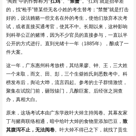
“闱姓”中的作弊称为
“扛鸡”
、
“禁蟹”
。“扛鸡”就是抬举差
的，找“枪手”替某些无名小姓的考生替考；“禁蟹”就是打击
好的，设法贿赂一些文名在外的考生，使他们放弃本次考
试，或者直接买通考官，使其不中。长期以来，这种影响
到科举公正的赌博，因为不少官员的直接参与，一直以半
公开的方式进行。直到光绪十一年（1885年），酿成了一
件大案。
这一年，广东惠州科考放榜，其结果廖、钟、王，三大姓
一个未取，而文、田、彭，三个生僻姓氏则悉数考中。科
榜发布后，舆论大哗，流言四起。参考的士子群情激愤，
聚集在试院门前，砸毁辕门，几酿巨案。后经张之洞查
办，真相大白。
原来，这场考试本由广东学政叶大焯主持阅卷。其幕友家
丁与赌商联络相通，暗中给叶大焯的食物里添加巴豆，
致
其腹泻不止，无法阅卷
。叶大焯不得已之下，就找了贡生