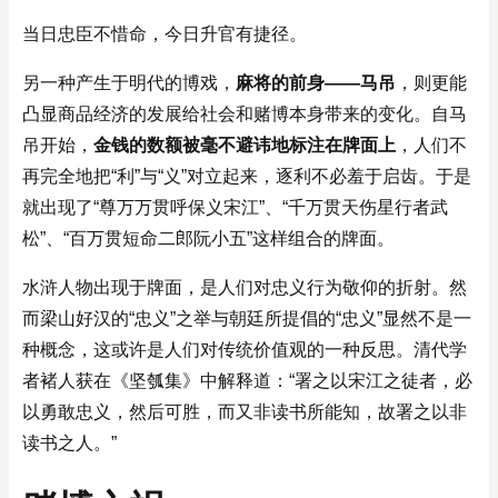
当日忠臣不惜命，今日升官有捷径。
另一种产生于明代的博戏，
麻将的前身——马吊
，则更能
凸显商品经济的发展给社会和赌博本身带来的变化。自马
吊开始，
金钱的数额被毫不避讳地标注在牌面上
，人们不
再完全地把“利”与“义”对立起来，逐利不必羞于启齿。于是
就出现了“尊万万贯呼保义宋江”、“千万贯天伤星行者武
松”、“百万贯短命二郎阮小五”这样组合的牌面。
水浒人物出现于牌面，是人们对忠义行为敬仰的折射。然
而梁山好汉的“忠义”之举与朝廷所提倡的“忠义”显然不是一
种概念，这或许是人们对传统价值观的一种反思。清代学
者褚人获在《坚瓠集》中解释道：“署之以宋江之徒者，必
以勇敢忠义，然后可胜，而又非读书所能知，故署之以非
读书之人。”