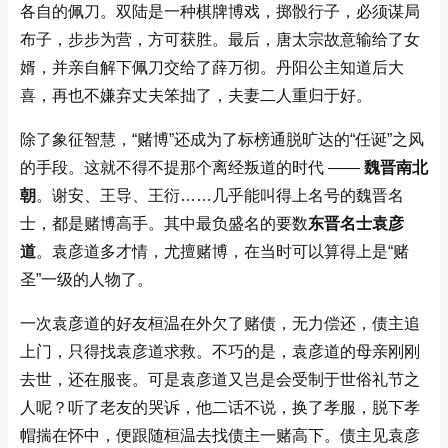
各自的佩刀。双陆是一种棋牌博戏，掷骰行子，必须谋局
布子，步步为营，方可获胜。最后，唐太宗故意输给了女
婿，并亲自解下佩刀交给了薛万彻。丹阳公主知道后大
喜，再也不嫌弃丈夫笨拙了，夫妻二人重归于好。
除了象征智慧，“赌博”还成为了标榜通脱旷达的“任诞”之风
的手段。这就不得不提那个离经叛道的时代 ——
魏晋南北
朝
。谢安、王导、王衍……几乎能叫得上名号的魏晋名
士，都是赌博高手。其中最负盛名的要数
东晋名士袁彦
道
。袁彦道多才情，尤擅赌博，在当时可以算得上是“赌
圣”一级的人物了。
一次袁彦道的好友桓温在外欠了赌债，无力偿还，债主追
上门，只得找袁彦道求救。不巧的是，袁彦道的母亲刚刚
去世，还在服丧。可是袁彦道又岂是会受制于世俗礼节之
人呢？听了老友的哭诉，他二话不说，换了孝服，脱下孝
帽揣在怀中，便跟随桓温去找债主一赌高下。债主见袁彦