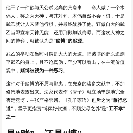
他干了一件欲与天公试比高的荒唐事——命人做了一个木
偶人，称之为天神，与其对弈。木偶自然不会下棋，于是
武乙就让人来替他行棋，并最终战胜了他。狂傲自大的武
乙当即宣布天神无能，还用刑戳加以侮辱。而这次人神之
间的博弈，就被认为是
“赌博”的起源
。
武乙的举动在当时可谓是大大的无道。把赌博的源头追溯
至武乙的身上，且不论真伪，至少可以看出，在主流价值
观中，
赌博被视为一种恶习
。
这种对于赌博的不屑与鄙夷，在先秦的诸多文献中，不加
修饰地表露出来。法家代表作《管子》就立场坚定地完全
否定竞博，主张严格禁赌。《孔子家语》也斥之为
“兼行恶
道”
，孟子更指责“博弈好饮酒，不顾父母之养”是
“五不孝”
之一
。