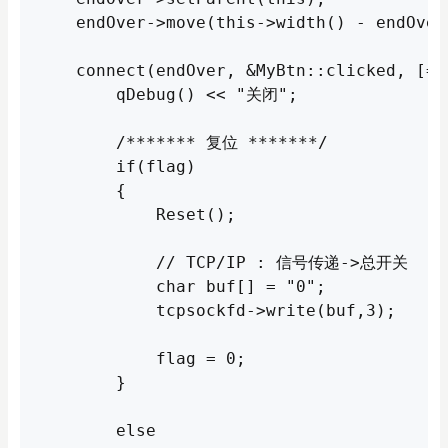
    endOver->move(this->width() - endOver
    connect(endOver, &MyBtn::clicked, [=](
        qDebug() << "关闭";

        /******* 复位 *******/

        if(flag)

        {

            Reset();

            // TCP/IP : 信号传递->总开关

            char buf[] = "0";

            tcpsockfd->write(buf,3);

            flag = 0;

        }

        else
