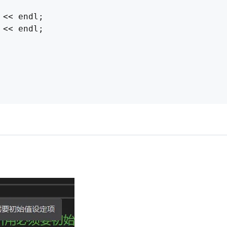
<< endl;

<< endl;
