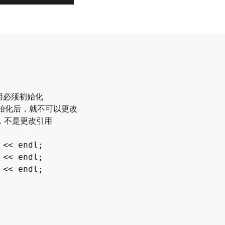
引用必须初始化

旦初始化后，就不可以更改

作，不是更改引用

<< endl;

<< endl;

<< endl;
