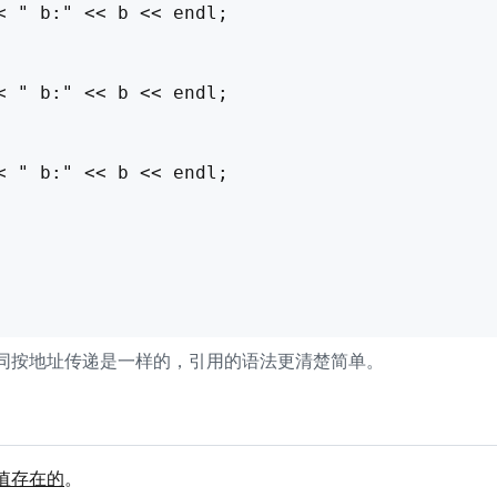
< " b:" << b << endl;

< " b:" << b << endl;

< " b:" << b << endl;

同按地址传递是一样的，引用的语法更清楚简单。
值存在的
。