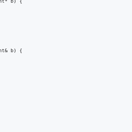
t* b) {

t& b) {
