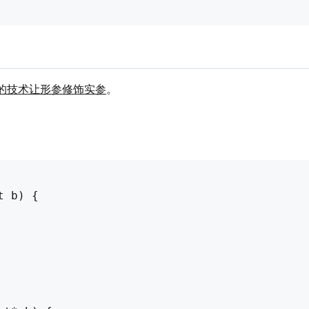
的技术让形参修饰实参
。
 b) {
