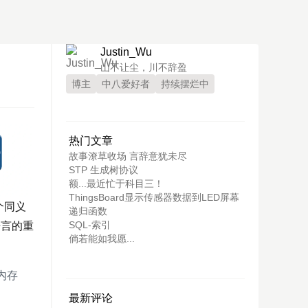
Justin_Wu
山不让尘，川不辞盈
博主
中八爱好者
持续摆烂中
热门文章
故事潦草收场 言辞意犹未尽
STP 生成树协议
额...最近忙于科目三！
ThingsBoard显示传感器数据到LED屏幕
个同义
递归函数
SQL-索引
 语言的重
倘若能如我愿...
内存
最新评论