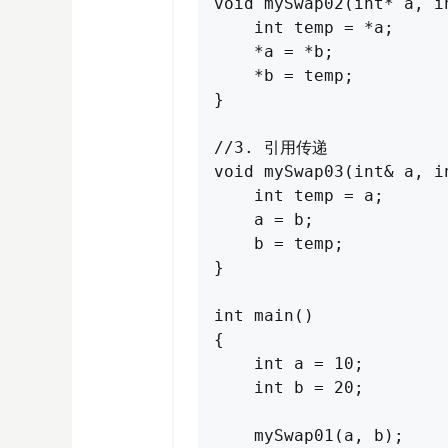
void mySwap02(int* a, in
    int temp = *a;

    *a = *b;

    *b = temp;

}

//3. 引用传递

void mySwap03(int& a, in
    int temp = a;

    a = b;

    b = temp;

}

int main() 

{

    int a = 10;

    int b = 20;

    mySwap01(a, b);
