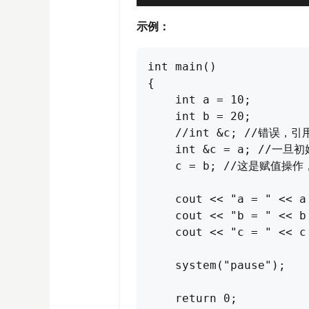
示例：
int main() 

{

    int a = 10;

    int b = 20;

    //int &c; //错误，
    int &c = a; //一
    c = b; //这是赋值操
    cout << "a = " << a 
    cout << "b = " << b 
    cout << "c = " << c 
    system("pause");

    return 0;
